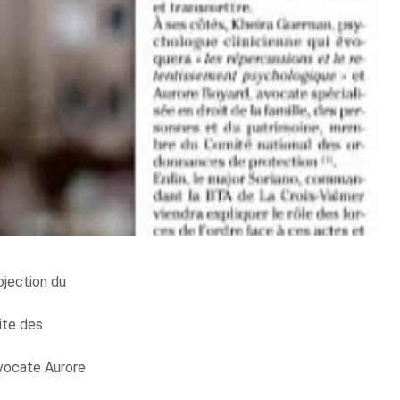
ojection du
aite des
avocate Aurore