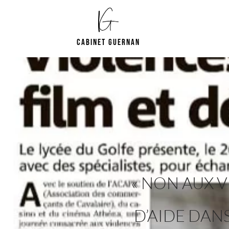
Cabinet Guernan
« NON AUX V
D’AIDE DAN