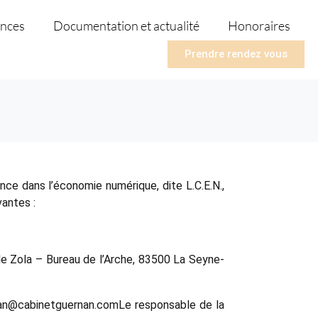
nces
Documentation et actualité
Honoraires
Prendre rendez vous
nce dans l’économie numérique, dite L.C.E.N.,
vantes :
ile Zola – Bureau de l’Arche, 83500 La Seyne-
rnan@cabinetguernan.comLe responsable de la