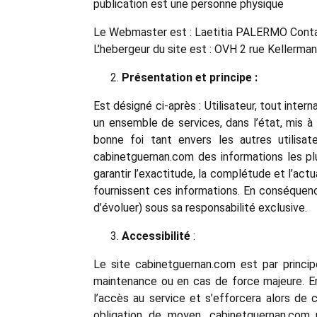
publication est une personne physique
Le Webmaster est : Laetitia PALERMO Conta
L’hebergeur du site est : OVH 2 rue Kellerm
Présentation et principe :
Est désigné ci-après : Utilisateur, tout int
un ensemble de services, dans l’état, mis à l
bonne foi tant envers les autres utilisat
cabinetguernan.com des informations les plu
garantir l’exactitude, la complétude et l’actua
fournissent ces informations. En conséquence,
d’évoluer) sous sa responsabilité exclusive.
Accessibilité
:
Le site cabinetguernan.com est par princip
maintenance ou en cas de force majeure. En 
l’accès au service et s’efforcera alors de 
obligation de moyen, cabinetguernan.com 