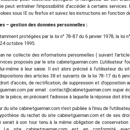
kie peut entraîner l’impossibilité d’accéder à certains service
ies sous IE ou firefox et suivez les instructions en fonction de
es – gestion des données personnelles :
mment protégées par la loi n° 78-87 du 6 janvier 1978, la loi n
 24 octobre 1995.
n ne collecte des informations personnelles ( suivant l’article
services proposés par le site cabinetguernan.com. L’utilisateur 
i-même à leur saisie. Il est alors précisé à l’utilisateur du s
positions des articles 38 et suivants de la loi 78-17 du 6 janvie
n droit d’accès, de rectification, de suppression et d’oppositio
etguernan.com par email : contact@cabinetguernan.com oupar é
 de la pièce, en précisant l’adresse à laquelle la réponse doit êt
ur du site cabinetguernan.com n’est publiée à l’insu de l’utilisat
hypothèse du rachat du site cabinetguernan.com et de ses droi
ui serait à son tour tenu à la même obligation de conservation
.com. Le site cabinetguernan.com est en conformité a