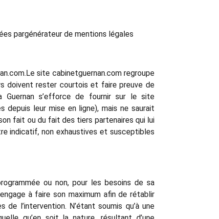
rées pargénérateur de mentions légales
ernan.com.Le site cabinetguernan.com regroupe
ers doivent rester courtois et faire preuve de
a Guernan s’efforce de fournir sur le site
 depuis leur mise en ligne), mais ne saurait
on fait ou du fait des tiers partenaires qui lui
tre indicatif, non exhaustives et susceptibles
, programmée ou non, pour les besoins de sa
’engage à faire son maximum afin de rétablir
s de l’intervention. N’étant soumis qu’à une
lle qu’en soit la nature, résultant d’une