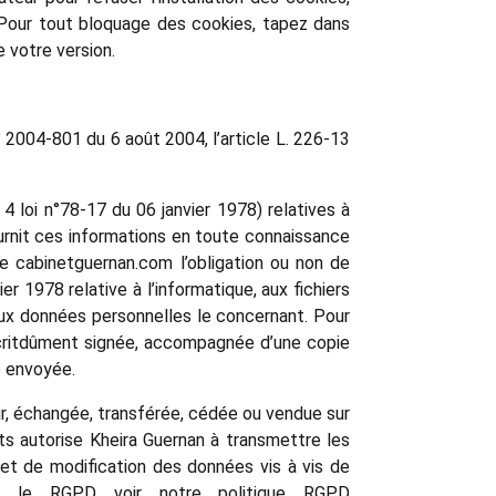
s. Pour tout bloquage des cookies, tapez dans
 votre version.
° 2004-801 du 6 août 2004, l’article L. 226-13
 4 loi n°78-17 du 06 janvier 1978) relatives à
fournit ces informations en toute connaissance
ite cabinetguernan.com l’obligation ou non de
r 1978 relative à l’informatique, aux fichiers
n aux données personnelles le concernant. Pour
critdûment signée, accompagnée d’une copie
re envoyée.
eur, échangée, transférée, cédée ou vendue sur
ts autorise Kheira Guernan à transmettre les
 et de modification des données vis à vis de
vec le RGPD voir notre politique RGPD