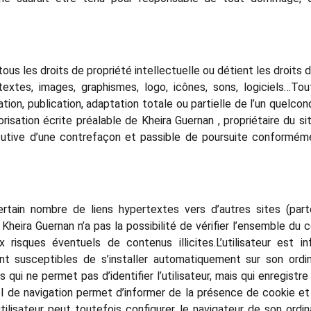
tous les droits de propriété intellectuelle ou détient les droits
textes, images, graphismes, logo, icônes, sons, logiciels…To
tion, publication, adaptation totale ou partielle de l’un quelc
torisation écrite préalable de Kheira Guernan , propriétaire du 
utive d’une contrefaçon et passible de poursuite conformémen
rtain nombre de liens hypertextes vers d’autres sites (part
 Kheira Guernan n’a pas la possibilité de vérifier l’ensemble du 
 risques éventuels de contenus illicites.L’utilisateur est i
 susceptibles de s’installer automatiquement sur son ordina
qui ne permet pas d’identifier l’utilisateur, mais qui enregistre
iel de navigation permet d’informer de la présence de cookie e
’utilisateur peut toutefois configurer le navigateur de son ordin