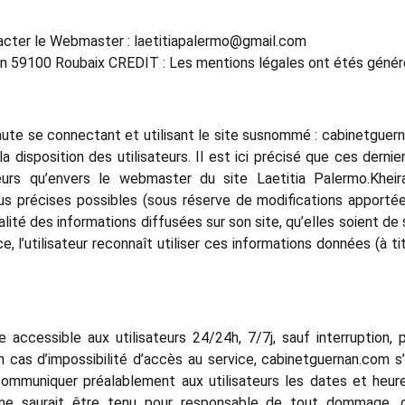
cter le Webmaster : laetitiapalermo@gmail.com
ann 59100 Roubaix CREDIT : Les mentions légales ont étés géné
ernaute se connectant et utilisant le site susnommé : cabinetgu
a disposition des utilisateurs. Il est ici précisé que ces derni
eurs qu’envers le webmaster du site Laetitia Palermo.Kheir
s précises possibles (sous réserve de modifications apportées
lité des informations diffusées sur son site, qu’elles soient de s
 l’utilisateur reconnaît utiliser ces informations données (à ti
e accessible aux utilisateurs 24/24h, 7/7j, sauf interruption
cas d’impossibilité d’accès au service, cabinetguernan.com s
communiquer préalablement aux utilisateurs les dates et heure
ne saurait être tenu pour responsable de tout dommage, que