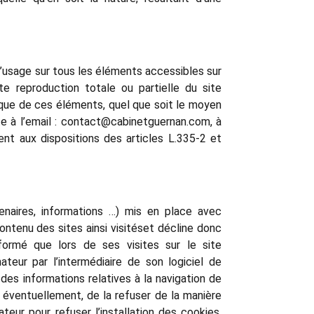
 d’usage sur tous les éléments accessibles sur
ute reproduction totale ou partielle du site
onque de ces éléments, quel que soit le moyen
site à l’email : contact@cabinetguernan.com, à
t aux dispositions des articles L.335-2 et
enaires, informations …) mis en place avec
contenu des sites ainsi visitéset décline donc
nformé que lors de ses visites sur le site
teur par l’intermédiaire de son logiciel de
 des informations relatives à la navigation de
t éventuellement, de la refuser de la manière
ateur pour refuser l’installation des cookies,