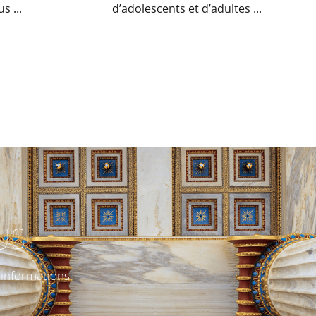
s ...
d’adolescents et d’adultes ...
US
s informations