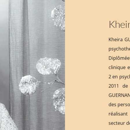
Khei
Kheira G
psychoth
Diplômée
clinique 
2 en psyc
2011 de 
GUERNAN 
des perso
réalisan
secteur d