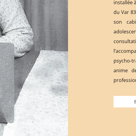
installée
du Var 8
son cab
adolesce
consu
l’accomp
psycho-tr
anime d
professio