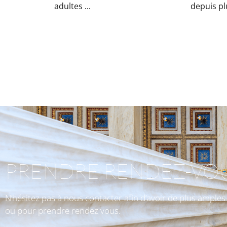
adultes ...
depuis plu
PRENDRE RENDEZ-VO
N’hésitez pas à nous contacter afin d’avoir de plus ample
ou pour prendre rendez vous.